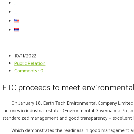
สมัครงาน
สอบถามข้อมูล
10/11/2022
Public Relation
Comments : 0
ETC proceeds to meet environmental
On January 18, Earth Tech Environmental Company Limited, on
factories in industrial estates (Environmental Governance Projec
standardized management and good transparency – excellent Fro
Which demonstrates the readiness in good management and 