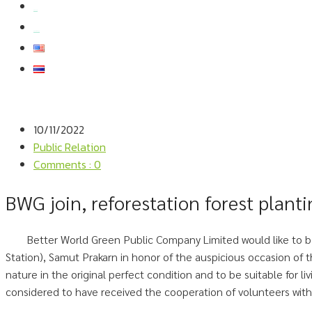
สมัครงาน
สอบถามข้อมูล
10/11/2022
Public Relation
Comments : 0
BWG join, reforestation forest plant
Better World Green Public Company Limited would like to be
Station), Samut Prakarn in honor of the auspicious occasion of 
nature in the original perfect condition and to be suitable for li
considered to have received the cooperation of volunteers with