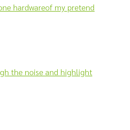
tone hardwareof my pretend
ugh the noise and highlight