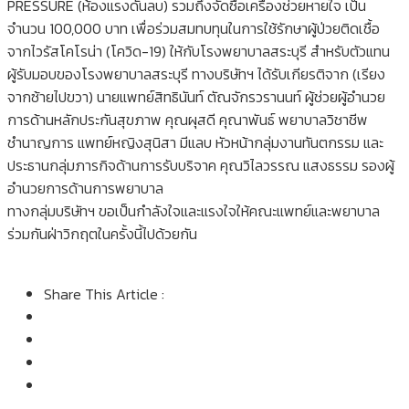
PRESSURE (ห้องแรงดันลบ) รวมถึงจัดซื้อเครื่องช่วยหายใจ เป็น
จำนวน 100,000 บาท เพื่อร่วมสมทบทุนในการใช้รักษาผู้ป่วยติดเชื้อ
จากไวรัสโคโรน่า (โควิด-19) ให้กับโรงพยาบาลสระบุรี สำหรับตัวแทน
ผู้รับมอบของโรงพยาบาลสระบุรี ทางบริษัทฯ ได้รับเกียรติจาก (เรียง
จากซ้ายไปขวา) นายแพทย์สิทธินันท์ ตัณจักรวรานนท์ ผู้ช่วยผู้อำนวย
การด้านหลักประกันสุขภาพ คุณผุสดี คุณาพันธ์ พยาบาลวิชาชีพ
ชำนาญการ แพทย์หญิงสุนิสา มีแลบ หัวหน้ากลุ่มงานทันตกรรม และ
ประธานกลุ่มภารกิจด้านการรับบริจาค คุณวิไลวรรณ แสงธรรม รองผู้
อำนวยการด้านการพยาบาล
ทางกลุ่มบริษัทฯ ขอเป็นกำลังใจและแรงใจให้คณะแพทย์และพยาบาล
ร่วมกันฝ่าวิกฤตในครั้งนี้ไปด้วยกัน
Share This Article :