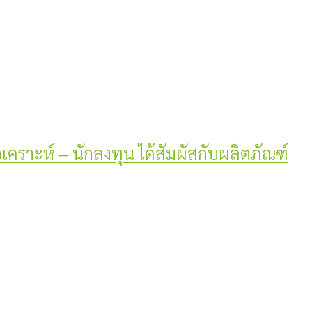
วิเคราะห์ – นักลงทุน ได้สัมผัสกับผลิตภัณฑ์