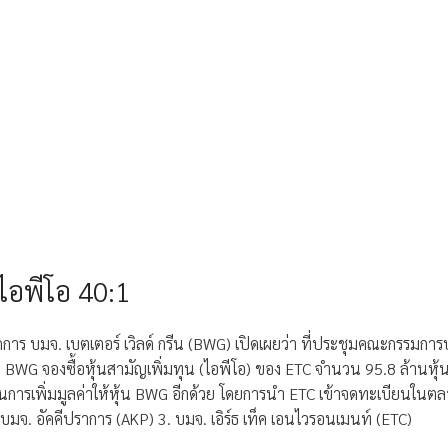
อไอพีโอ 40:1
ดการ บมจ. เบตเตอร์ เวิลด์ กรีน (BWG) เปิดเผยว่า ที่ประชุมคณะกรรมการบร
อง BWG จองซื้อหุ้นสามัญเพิ่มทุน (ไอพีโอ) ของ ETC จำนวน 95.8 ล้านหุ้น
เป็นการเพิ่มมูลค่าให้หุ้น BWG อีกด้วย โดยการนำ ETC เข้าจดทะเบียนในตลา
. บมจ. อัคคีปราการ (AKP) 3. บมจ. เอิร์ธ เท็ค เอนไวรอนเมนท์ (ETC)