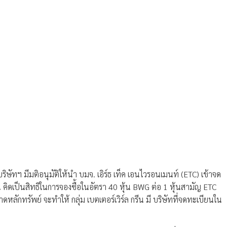
ิษัทฯ มีมติอนุมัติให้นำ บมจ. เอิร์ธ เท็ค เอนไวรอนเมนท์ (ETC) เข้าจด
 คิดเป็นสิทธิในการจองซื้อในอัตรา 40 หุ้น BWG ต่อ 1 หุ้นสามัญ ETC
ดหลักทรัพย์ จะทำให้ กลุ่ม เบตเตอร์เวิร์ล กรีน มี บริษัทที่จดทะเบียนใน