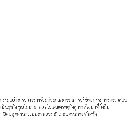
ุตสาหกรรมอย่างครบวงจร พร้อมด้วยคณะกรรมการบริษัท, กรรมการตรวจสอบ
นธุรกิจ ชูนโยบาย BCG โมเดลเศรษฐกิจสู่การพัฒนาที่ยั่งยืน
มหาชน) นิคมอุตสาหกรรมนครหลวง อำเภอนครหลวง จังหวัด