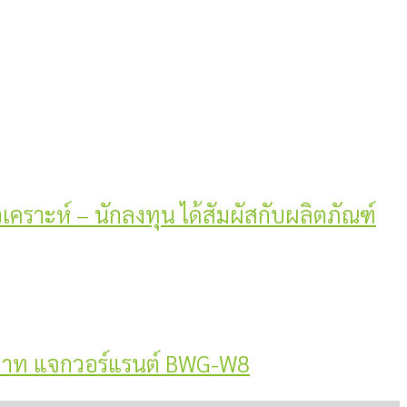
วิเคราะห์ – นักลงทุน ได้สัมผัสกับผลิตภัณฑ์
 บาท แจกวอร์แรนต์ BWG-W8