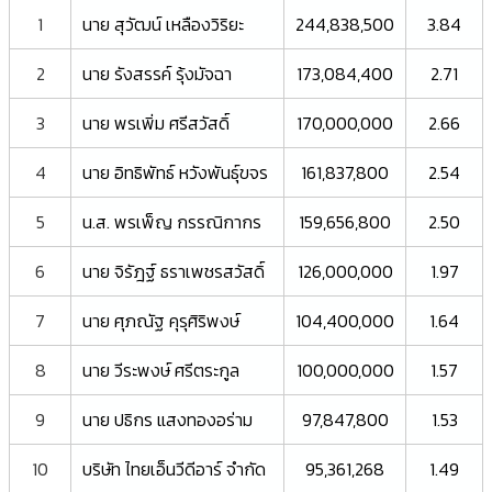
1
นาย สุวัฒน์ เหลืองวิริยะ
244,838,500
3.84
2
นาย รังสรรค์ รุ้งมัจฉา
173,084,400
2.71
3
นาย พรเพิ่ม ศรีสวัสดิ์
170,000,000
2.66
4
นาย อิทธิพัทธ์ หวังพันธุ์ขจร
161,837,800
2.54
5
น.ส. พรเพ็ญ กรรณิกากร
159,656,800
2.50
6
นาย จิรัฎฐ์ ธราเพชรสวัสดิ์
126,000,000
1.97
7
นาย ศุภณัฐ คุรุศิริพงษ์
104,400,000
1.64
8
นาย วีระพงษ์ ศรีตระกูล
100,000,000
1.57
9
นาย ปธิกร แสงทองอร่าม
97,847,800
1.53
10
บริษัท ไทยเอ็นวีดีอาร์ จำกัด
95,361,268
1.49