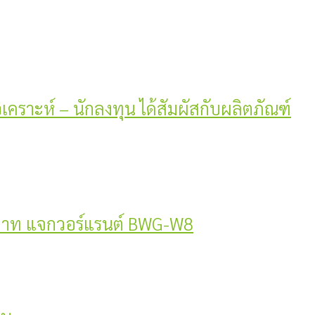
วิเคราะห์ – นักลงทุน ได้สัมผัสกับผลิตภัณฑ์
 บาท แจกวอร์แรนต์ BWG-W8