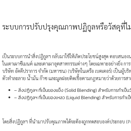
ระบบการปรับปรุงคุณภาพปฏิกูลหรือวัสดุที่ไม
เป็นระบบการนำสิ่งปฎิกูลฯ กลับมาใช้ให้เกิดประโยชน์สูงสุด ตอบสนอง
ในเตาเผาซีเมนต์ และเตาเผาอุตสาหกรรมต่างๆ โดยเฉพาะอย่างยิ่ง การน
บริษัท อัคคีปราการ จำกัด (มหาชน) (บริษัทในเครือ เบตเตอร์) เป็นผู
ตัวทำละลาย น้ำมัน ก๊าซ และมูลฝอยติดเชื้อตามกฎหมายว่าด้วยการสาธารณ
– สิ่งปฏิกูลฯ ที่เป็นของแข็ง (Solid Blending) สำหรับการทำเป็
– สิ่งปฏิกูลฯ ที่เป็นของเหลว (Liquid Blending) สำหรับการทำเป
โดยสิ่งปฏิกูลฯ ที่นำมาปรับคุณภาพได้จะต้องถูกทดสอบองค์ประกอบ (Pa